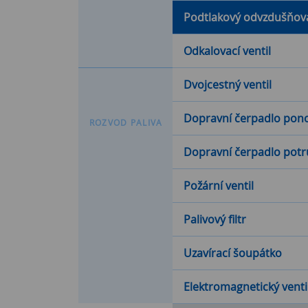
Podtlakový odvzdušňova
Odkalovací ventil
Dvojcestný ventil
Dopravní čerpadlo pon
R
O
Z
V
O
D
P
A
L
I
V
A
Dopravní čerpadlo potr
Požární ventil
Palivový filtr
Uzavírací šoupátko
Elektromagnetický ventil