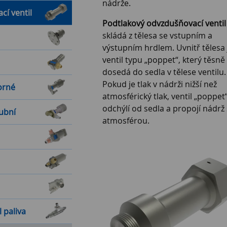
nádrže.
cí ventil
Podtlakový odvzdušňovací ventil
skládá z tělesa se vstupním a
výstupním hrdlem. Uvnitř tělesa 
ventil typu „poppet“, který těsně
dosedá do sedla v tělese ventilu.
Pokud je tlak v nádrži nižší než
orné
atmosférický tlak, ventil „poppet
odchýlí od sedla a propojí nádrž 
ubní
atmosférou.
 paliva