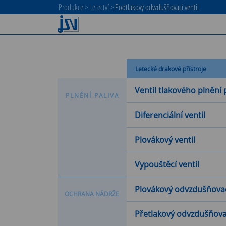
Produkce
>
Letectví
>
Podtlakový odvzdušňovací ventil
Letecké drakové přístroje
Ventil tlakového plnění 
P
L
N
Ě
N
Í
P
A
L
I
V
A
Diferenciální ventil
Plovákový ventil
Vypouštěcí ventil
Plovákový odvzdušňovací
O
C
H
R
A
N
A
N
Á
D
R
Ž
E
Přetlakový odvzdušňovac