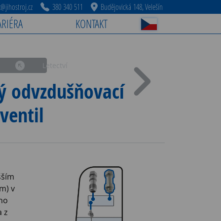
jihostroj.cz
380 340 511
Budějovická 148, Velešín
ARIÉRA
KONTAKT
Letectví
ý odvzdušňovací
ventil
yšším
m) v
ho
 z