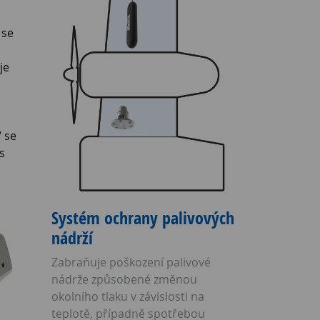
se
je
“ se
s
Systém ochrany palivových
nádrží
Zabraňuje poškození palivové
nádrže způsobené změnou
okolního tlaku v závislosti na
teplotě, případně spotřebou