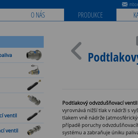
mbox@
O NÁS
PRODUKCE
K
Podtlakov
paliva
Podtlakový odvzdušňovací ventil
vyrovnává nižší tlak v nádrži s v
 ventil
tlakem vně nádrže (atmosférický
případě poruchy odvzdušňovací
í ventil
systému a zabraňuje úniku paliva