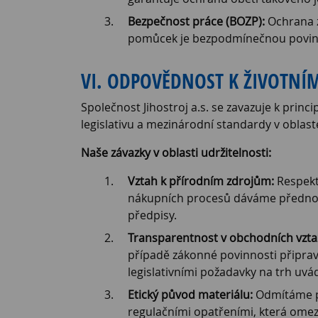
Bezpečnost práce (BOZP):
Ochrana z
pomůcek je bezpodmínečnou povin
VI. ODPOVĚDNOST K ŽIVOTNÍ
Společnost Jihostroj a.s. se zavazuje k prin
legislativu a mezinárodní standardy v oblast
Naše závazky v oblasti udržitelnosti:
Vztah k přírodním zdrojům:
Respekt
nákupních procesů dáváme přednost s
předpisy.
Transparentnost v obchodních vzta
případě zákonné povinnosti připra
legislativními požadavky na trh uv
Etický původ materiálu:
Odmítáme po
regulačními opatřeními, která omezuj