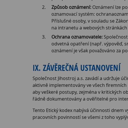
Způsob oznámení:
Oznámení lze pod
oznamovací systém: ochranaoznamov
Příslušné osoby, v souladu se Zákon
na intranetu a webových stránkách 
Ochrana oznamovatele:
Společnost 
odvetná opatření (např. výpověď, s
oznámení je však považováno za po
IX. ZÁVĚREČNÁ USTANOVENÍ
Společnost Jihostroj a.s. zavádí a udržuje ú
aktivně implementovány ve všech firemních p
aby veškeré postupy, zejména v kritických obla
řádně dokumentovány a ověřitelné pro interní
Tento Etický kodex nabývá účinnosti dnem 
pracovních povinností se všemi z toho vyplý