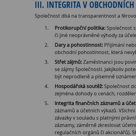
III. INTEGRITA V OBCHODNÍCH
Společnost dbá na transparentnost a férovos
Protikorupční politika:
Společnost st
či jiné neoprávněné výhody za účele
Dary a pohostinnost:
Přijímání neb
obchodní pohostinnost, která nevyb
Střet zájmů:
Zaměstnanci jsou povinn
se zájmy Společnosti. Jakýkoliv pote
být neprodleně a písemně oznáme
Hospodářská soutěž:
Společnost do
zejména dohody o cenách, rozdělen
Integrita finančních záznamů a účetn
záznamů a účetních výkazů. Všichni 
závazky v souladu s platnými právním
záznamy, záměrně zkreslovat účetní
regulačních orgánů či akcionářů). S