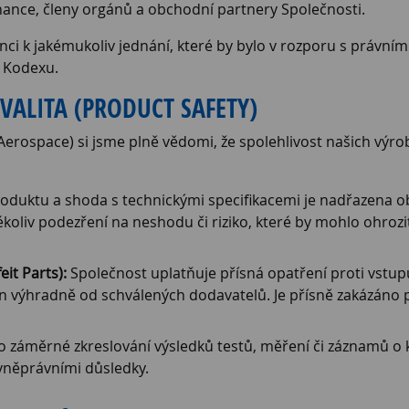
ance, členy orgánů a obchodní partnery Společnosti.
nci k jakémukoliv jednání, které by bylo v rozporu s právní
 Kodexu.
VALITA (PRODUCT SAFETY)
rospace) si jsme plně vědomi, že spolehlivost našich výro
duktu a shoda s technickými specifikacemi je nadřazena 
ékoliv podezření na neshodu či riziko, které by mohlo ohroz
it Parts):
Společnost uplatňuje přísná opatření proti vstu
n výhradně od schválených dodavatelů. Je přísně zakázáno 
 záměrné zkreslování výsledků testů, měření či záznamů o 
vněprávními důsledky.