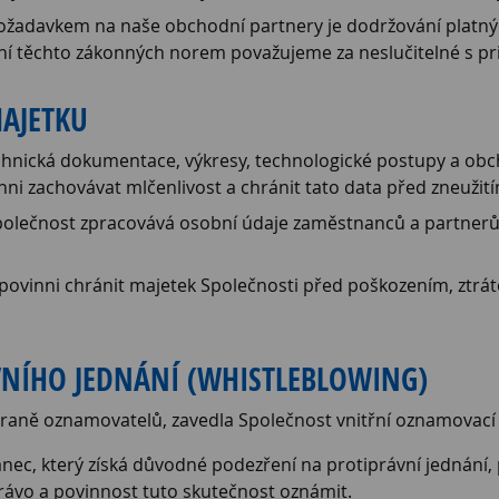
žadavkem na naše obchodní partnery je dodržování platnýc
ní těchto zákonných norem považujeme za neslučitelné s pri
MAJETKU
hnická dokumentace, výkresy, technologické postupy a obch
ni zachovávat mlčenlivost a chránit tato data před zneužit
olečnost zpracovává osobní údaje zaměstnanců a partnerů v
ovinni chránit majetek Společnosti před poškozením, ztrátou 
VNÍHO JEDNÁNÍ (WHISTLEBLOWING)
hraně oznamovatelů, zavedla Společnost vnitřní oznamovací
ec, který získá důvodné podezření na protiprávní jednání,
rávo a povinnost tuto skutečnost oznámit.