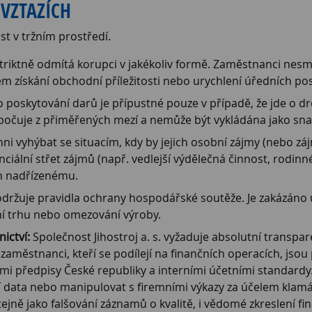
 VZTAZÍCH
t v tržním prostředí.
riktně odmítá korupci v jakékoliv formě. Zaměstnanci nesmí n
m získání obchodní příležitosti nebo urychlení úředních po
o poskytování darů je přípustné pouze v případě, že jde o
očuje z přiměřených mezí a nemůže být vykládána jako sna
i vyhýbat se situacím, kdy by jejich osobní zájmy (nebo záj
nciální střet zájmů (např. vedlejší výdělečná činnost, rodin
n nadřízenému.
držuje pravidla ochrany hospodářské soutěže. Je zakázáno u
í trhu nebo omezování výroby.
ictví:
Společnost Jihostroj a. s. vyžaduje absolutní transpa
zaměstnanci, kteří se podílejí na finančních operacích, jso
i předpisy České republiky a interními účetními standardy. J
 data nebo manipulovat s firemními výkazy za účelem klamání
tejně jako falšování záznamů o kvalitě, i vědomé zkreslení 