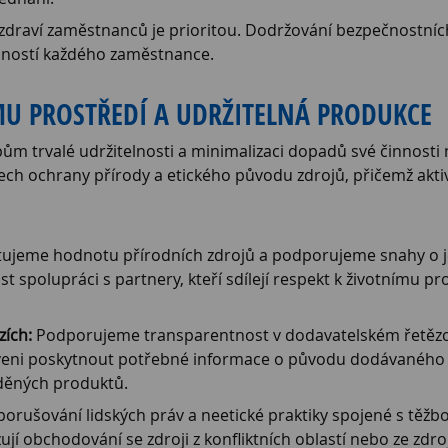
draví zaměstnanců je prioritou. Dodržování bezpečnostníc
ností každého zaměstnance.
MU PROSTŘEDÍ A UDRŽITELNÁ PRODUKCE
cipům trvalé udržitelnosti a minimalizaci dopadů své činnost
ech ochrany přírody a etického původu zdrojů, přičemž aktiv
ujeme hodnotu přírodních zdrojů a podporujeme snahy o jej
polupráci s partnery, kteří sdílejí respekt k životnímu pr
zích:
Podporujeme transparentnost v dodavatelském řetězci.
veni poskytnout potřebné informace o původu dodávaného ma
áděných produktů.
rušování lidských práv a neetické praktiky spojené s těžbo
í obchodování se zdroji z konfliktních oblastí nebo ze zdroj