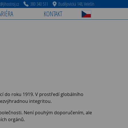
jihostroj.cz
380 340 511
Budějovická 148, Velešín
ARIÉRA
KONTAKT
ící do roku 1919. V prostředí globálního
bezvýhradnou integritou.
y Společnosti. Není pouhým doporučením, ale
ích orgánů.