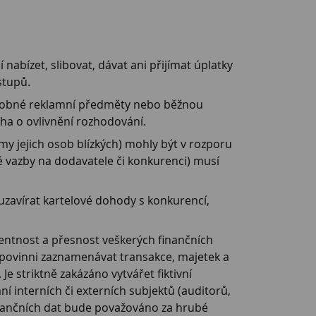
abízet, slibovat, dávat ani přijímat úplatky
stupů.
 drobné reklamní předměty nebo běžnou
ha o ovlivnění rozhodování.
my jejich osob blízkých) mohly být v rozporu
né vazby na dodavatele či konkurenci) musí
zavírat kartelové dohody s konkurencí,
rentnost a přesnost veškerých finančních
u povinni zaznamenávat transakce, majetek a
e striktně zakázáno vytvářet fiktivní
 interních či externích subjektů (auditorů,
finančních dat bude považováno za hrubé