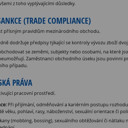
šemi z toho vyplývajícími důsledky.
SANKCE (TRADE COMPLIANCE)
ost přísným pravidlům mezinárodního obchodu.
ně dodržuje předpisy týkající se kontroly vývozu zboží dvoj
obchodovat se zeměmi, subjekty nebo osobami, na které js
 neumožňují. Zaměstnanci obchodního úseku jsou povinni pr
ího případu.
DSKÁ PRÁVA
vující pracovní prostředí.
ace:
Při přijímání, odměňování a kariérním postupu rozhoduj
 věku, pohlaví, rasy, náboženství, sexuální orientace či pol
ikany (mobbing, bossing), sexuálního obtěžování či nátlaku n
ednání.