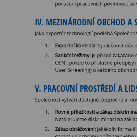
porušení pracovních povinností se v
IV. MEZINÁRODNÍ OBCHOD A 
Jako exportér technologií podléhá Společn
Exportní kontrola:
Společnost důsled
Sankční režimy:
Je přísně zakázáno 
OSN), pokud to příslušné předpisy
User Screening) u každého obchodn
V. PRACOVNÍ PROSTŘEDÍ A LI
Společnost vytváří důstojné, bezpečné a moti
Rovné příležitosti a zákaz diskrimin
Netolerujeme diskriminaci na základě
Zákaz obtěžování:
Jakákoliv forma š
garantuje ochranu obětí takového j