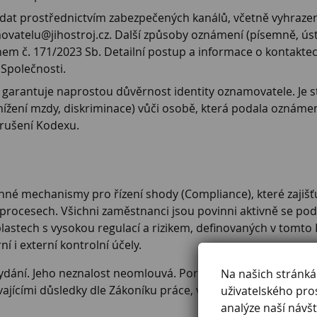
at prostřednictvím zabezpečených kanálů, včetně vyhrazen
atelu@jihostroj.cz. Další způsoby oznámení (písemně, úst
em č. 171/2023 Sb. Detailní postup a informace o kontaktec
Společnosti.
garantuje naprostou důvěrnost identity oznamovatele. Je st
nížení mzdy, diskriminace) vůči osobě, která podala oznáme
rušení Kodexu.
činné mechanismy pro řízení shody (Compliance), které zajiš
rocesech. Všichni zaměstnanci jsou povinni aktivně se podíl
stech s vysokou regulací a rizikem, definovaných v tomto Kodexu
 i externí kontrolní účely.
vydání. Jeho neznalost neomlouvá. Porušení zásad zde uve
Na našich stránk
vajícími důsledky dle Zákoníku práce, v krajních případech 
uživatelského pro
analýze naší návšt