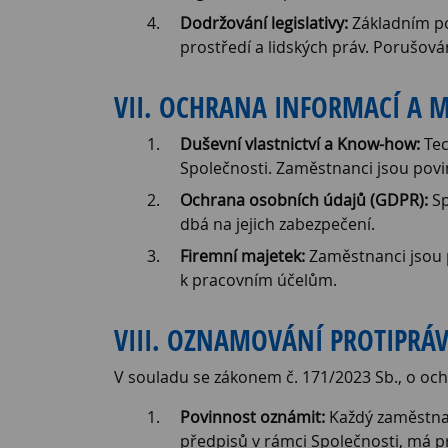
Dodržování legislativy:
Základním po
prostředí a lidských práv. Porušová
VII. OCHRANA INFORMACÍ A 
Duševní vlastnictví a Know-how:
Tec
Společnosti. Zaměstnanci jsou povin
Ochrana osobních údajů (GDPR):
Sp
dbá na jejich zabezpečení.
Firemní majetek:
Zaměstnanci jsou p
k pracovním účelům.
VIII. OZNAMOVÁNÍ PROTIPRÁ
V souladu se zákonem č. 171/2023 Sb., o oc
Povinnost oznámit:
Každý zaměstnan
předpisů v rámci Společnosti, má p