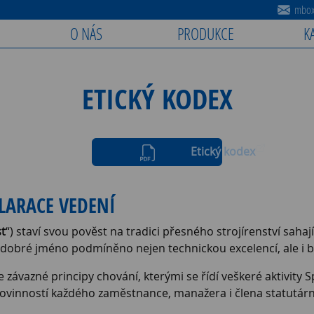
mbox@
O NÁS
PRODUKCE
K
ETICKÝ KODEX
Etický kodex
LARACE VEDENÍ
t
“) staví svou pověst na tradici přesného strojírenství sahaj
 dobré jméno podmíněno nejen technickou excelencí, ale i 
je závazné principy chování, kterými se řídí veškeré aktivit
ovinností každého zaměstnance, manažera i člena statutárn