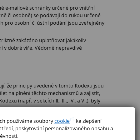
é e-mailové schránky určené pro vnitřní
ně či osobně) se podávají do rukou určené
h pro osobní či ústní podání jsou zveřejněny
riktně zakázáno uplatňovat jakákoliv
ní v dobré víře. Vědomě nepravdivé
ťují, že principy uvedené v tomto Kodexu jsou
et na plnění těchto mechanismů a zajistit,
 (např. v sekcích II., III., IV., a VI.), byly
dených bude posuzováno jako porušení
ách používáme soubory
cookie
ke zlepšení
může vést k trestněprávní odpovědnosti.
středí, poskytování personalizovaného obsahu a
ěvnosti.