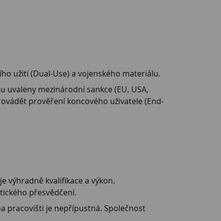
ího užití (Dual-Use) a vojenského materiálu.
ou uvaleny mezinárodní sankce (EU, USA,
ovádět prověření koncového uživatele (End-
e výhradně kvalifikace a výkon.
itického přesvědčení.
a pracovišti je nepřípustná. Společnost