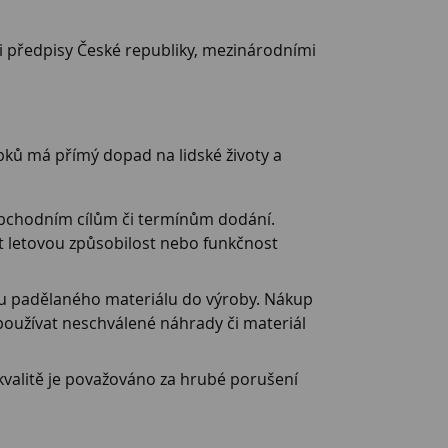
mi předpisy České republiky, mezinárodními
bků má přímý dopad na lidské životy a
obchodním cílům či termínům dodání.
it letovou způsobilost nebo funkčnost
pu padělaného materiálu do výroby. Nákup
používat neschválené náhrady či materiál
kvalitě je považováno za hrubé porušení