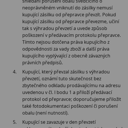
shledání porušení obalu svědčícího o
neoprávněném vniknutí do zásilky nemusí
kupující zásilku od přepravce převzít. Pokud
kupující zásilku od přepravce převezme, učiní
tak s výhradou převzetí a uvede způsob
poškození v předávacím protokolu přepravce.
Tímto nejsou dotčena práva kupujícího z
odpovědnosti za vady zboží a další práva
kupujícího vyplývající z obecně závazných
právních předpisů.
Kupující, který převzal zásilku s výhradou
převzetí, oznámí tuto skutečnost bez
zbytečného odkladu prodávajícímu na adresu
uvedenou v čl. I bodu 1 a přiloží předávací
protokol od přepravce; doporučujeme přiložit
také fotodokumentaci poškození či porušení
obalu (není nutností).
Kupující se zavazuje v den převzetí