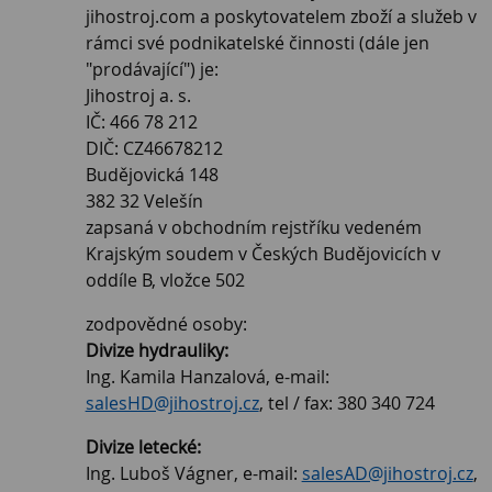
jihostroj.com a poskytovatelem zboží a služeb v
rámci své podnikatelské činnosti (dále jen
"prodávající") je:
Jihostroj a. s.
IČ: 466 78 212
DIČ: CZ46678212
Budějovická 148
382 32 Velešín
zapsaná v obchodním rejstříku vedeném
Krajským soudem v Českých Budějovicích v
oddíle B, vložce 502
zodpovědné osoby:
Divize hydrauliky:
Ing. Kamila Hanzalová, e-mail:
salesHD@jihostroj.cz
, tel / fax: 380 340 724
Divize letecké:
Ing. Luboš Vágner, e-mail:
salesAD@jihostroj.cz
,