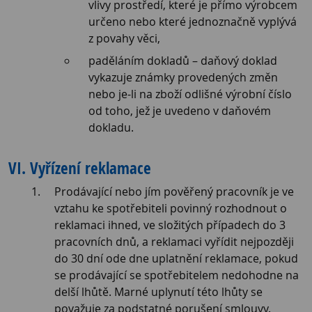
vlivy prostředí, které je přímo výrobcem
určeno nebo které jednoznačně vyplývá
z povahy věci,
paděláním dokladů – daňový doklad
vykazuje známky provedených změn
nebo je-li na zboží odlišné výrobní číslo
od toho, jež je uvedeno v daňovém
dokladu.
VI. Vyřízení reklamace
Prodávající nebo jím pověřený pracovník je ve
vztahu ke spotřebiteli povinný rozhodnout o
reklamaci ihned, ve složitých případech do 3
pracovních dnů, a reklamaci vyřídit nejpozději
do 30 dní ode dne uplatnění reklamace, pokud
se prodávající se spotřebitelem nedohodne na
delší lhůtě. Marné uplynutí této lhůty se
považuje za podstatné porušení smlouvy.