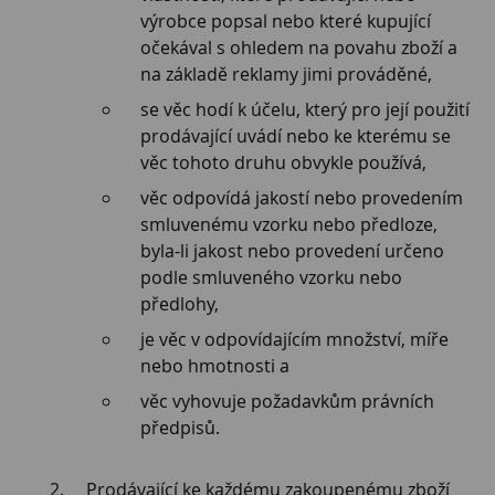
výrobce popsal nebo které kupující
očekával s ohledem na povahu zboží a
na základě reklamy jimi prováděné,
se věc hodí k účelu, který pro její použití
prodávající uvádí nebo ke kterému se
věc tohoto druhu obvykle používá,
věc odpovídá jakostí nebo provedením
smluvenému vzorku nebo předloze,
byla-li jakost nebo provedení určeno
podle smluveného vzorku nebo
předlohy,
je věc v odpovídajícím množství, míře
nebo hmotnosti a
věc vyhovuje požadavkům právních
předpisů.
Prodávající ke každému zakoupenému zboží