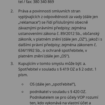
tel / fax: 380 340 869
Práva a povinnosti smluvních stran
vyplývajících z odpovědnosti za vady (dále jen
„reklamace“) se řídí příslušnými obecně
závaznými právními předpisy; zejména
ustanoveními zákona č. 89/2012 Sb., občanský
zákoník, v platném znění (dále jen „OZ“), jakož i s
dalšími právní předpisy; zejména zákonem č.
634/1992 Sb., o ochraně spotřebitele, v
platném znění (dále jen „OS“).
Kupujícím v tomto smyslu může být: a.
Spotřebitel v souladu s § 419 OZ a § 2 odst. 1
písm.
OS (dále jen „spotřebitel“),
podnikatel v souladu s § 420 OZ.
Podnikatelem se pro účely VOP rozumí
ten, kdo vykonává na vlastní účet a