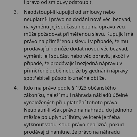
i právo od smlouvy odstoupit.
Neodstoupí-li kupující od smlouvy nebo
neuplatní-li právo na dodání nové věci bez vad,
na výměnu její součásti nebo na opravu věci,
může požadovat přiměřenou slevu. Kupující má
právo na přiměřenou slevu i v případě, že mu
prodávající nemůže dodat novou věc bez vad,
vyměnit její součást nebo věc opravit, jakož i v
případě, že prodávající nezjedná nápravu v
přiměřené době nebo že by zjednání nápravy
spotřebiteli působilo značné obtíže.
Kdo má právo podle § 1923 občanského
zákoníku, náleží mu i náhrada nákladů účelně
vynaložených při uplatnění tohoto práva.
Neuplatní-li však právo na náhradu do jednoho
měsíce po uplynutí lhůty, ve které je třeba
vytknout vadu, soud právo nepřizná, pokud
prodávající namítne, že právo na náhradu