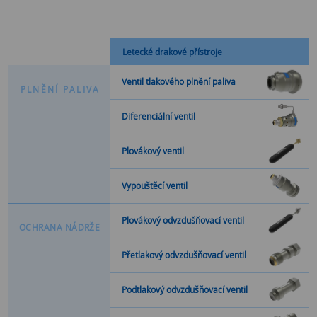
Letecké drakové přístroje
Ventil tlakového plnění paliva
P
L
N
Ě
N
Í
P
A
L
I
V
A
Diferenciální ventil
Plovákový ventil
Vypouštěcí ventil
Plovákový odvzdušňovací ventil
O
C
H
R
A
N
A
N
Á
D
R
Ž
E
Přetlakový odvzdušňovací ventil
Podtlakový odvzdušňovací ventil