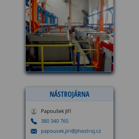
NÁSTROJÁRNA
Papoušek Jiří
380 340 765
papousek.jiri@jihostroj.cz