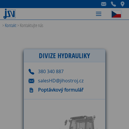
-
-
-
>
Kontakt
>
Kontaktujte nás
DIVIZE HYDRAULIKY
380 340 887
salesHD@jihostroj.cz
Poptávkový formulář