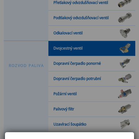
Přetlakový odvzdušňovací ventil
Podtlakový odvzdušňovací ventil
Odkalovací ventil
Dvojcestný ventil
Dopravní čerpadlo ponorné
R
O
Z
V
O
D
P
A
L
I
V
A
Dopravní čerpadlo potrubní
Požární ventil
Palivový filtr
Uzavírací šoupátko