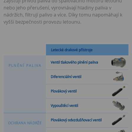
Zajišťují přívod paliva do spalovacího motoru letounu
nebo jeho přerušení, vyrovnávají hladiny paliva v
nádržích, filtrují palivo a více. Díky tomu napomáhají k
vyšší bezpečnosti provozu letounu.
Letecké drakové přístroje
Ventil tlakového plnění paliva
P
L
N
Ě
N
Í
P
A
L
I
V
A
Diferenciální ventil
Plovákový ventil
Vypouštěcí ventil
Plovákový odvzdušňovací ventil
O
C
H
R
A
N
A
N
Á
D
R
Ž
E