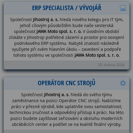
ERP SPECIALISTA / VÝVOJÁŘ
Společnost
Jihostroj a. s.
hledá nového kolegu pro IT tým,
jehož cílovým působištěm bude naše sesterská
společnost
JAWA Moto spol. s. r. o.
V úvodním období
získáte v Jihostroji potřebné zázemí a prostor pro osvojení
podnikového ERP systému. Nabyté znalosti následně
využijete při svém hlavním úkolu – zavedení a podpoře
tohoto systému ve společnosti
JAWA Moto spol. s. r. o.
20. dubna 2026
OPERÁTOR CNC STROJŮ
Společnost
Jihostroj a. s.
hledá do svého týmu
zaměstnance na pozici Operátor CNC strojů. Nabízíme
práci v přesné výrobě, kde uplatníte svou samostatnost,
technickou zručnost a odpovědný přístup k práci. Na této
pozici budete zajišťovat seřizování a obsluhu moderních
obráběcích center a podílet se na kvalitě finální výroby.