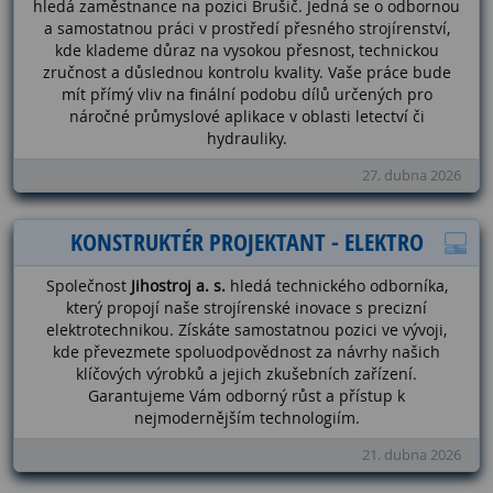
hledá zaměstnance na pozici Brušič. Jedná se o odbornou
a samostatnou práci v prostředí přesného strojírenství,
kde klademe důraz na vysokou přesnost, technickou
zručnost a důslednou kontrolu kvality. Vaše práce bude
mít přímý vliv na finální podobu dílů určených pro
náročné průmyslové aplikace v oblasti letectví či
hydrauliky.
27. dubna 2026
KONSTRUKTÉR PROJEKTANT - ELEKTRO
Společnost
Jihostroj a. s.
hledá technického odborníka,
který propojí naše strojírenské inovace s precizní
elektrotechnikou. Získáte samostatnou pozici ve vývoji,
kde převezmete spoluodpovědnost za návrhy našich
klíčových výrobků a jejich zkušebních zařízení.
Garantujeme Vám odborný růst a přístup k
nejmodernějším technologiím.
21. dubna 2026