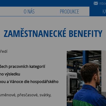
mbox@
O NÁS
PRODUKCE
K
ZAMĚSTNANECKÉ BENEFITY
ředí
šech pracovních kategorií
ho výsledku
enou a Vánoce dle hospodářského
(směnové, přesčasové, svátky,