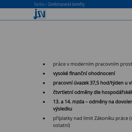
Kariéra
>
Zaměstnanecké benefity
práce v moderním pracovním prost
vysoké finanční ohodnocení
pracovní úvazek 37,5 hod/týden u v
čtvrtletní odměny dle hospodářské
13. a 14. mzda – odměny na dovol
výsledku
příplatky nad limit Zákoníku práce 
ostatní)