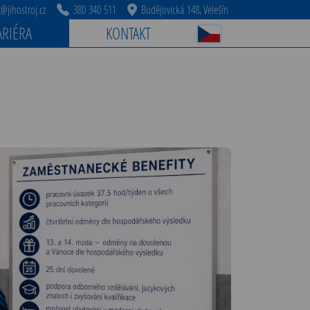
jihostroj.cz
380 340 511
Budějovická 148, Velešín
ARIÉRA
KONTAKT