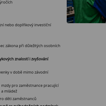
ýročích
ijní nebo doplňkový investiční
ec zákona při důležitých osobních
kových znalostí i zvyšování
avenky v době mimo závodní
 mzdy pro zaměstnance pracující
i a mládež
ro děti zaměstnanců