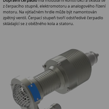
Dopravní čerpadlo
má modulární konstrukci a skládá se
z čerpacího stupně, elektromotoru a analogového řízení
motoru. Na výtlačném hrdle může být namontován
zpětný ventil. Čerpací stupeň tvoří odstředivé čerpadlo
skládající se z oběžného kola a statoru.