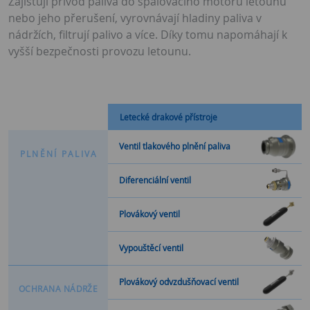
Zajišťují přívod paliva do spalovacího motoru letounu
nebo jeho přerušení, vyrovnávají hladiny paliva v
nádržích, filtrují palivo a více. Díky tomu napomáhají k
vyšší bezpečnosti provozu letounu.
Letecké drakové přístroje
Ventil tlakového plnění paliva
P
L
N
Ě
N
Í
P
A
L
I
V
A
Diferenciální ventil
Plovákový ventil
Vypouštěcí ventil
Plovákový odvzdušňovací ventil
O
C
H
R
A
N
A
N
Á
D
R
Ž
E