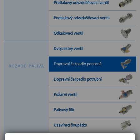
Přetlakový odvzdušňovací ventil
Podtlakový odvzdušňovací ventil
Odkalovací ventil
Dvojcestný ventil
Dopravní čerpadlo ponorné
R
O
Z
V
O
D
P
A
L
I
V
A
Dopravní čerpadlo potrubní
Požární ventil
Palivový filtr
Uzavírací šoupátko