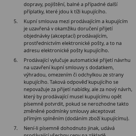
dopravy, pojištění, balné a případné další
příplatky, které jdou k tíži kupujícího.
Kupní smlouva mezi prodávajícím a kupujícím
je uzavřená v okamžiku doručení přijetí
objednávky (akceptací) prodávajícím,
prostřednictvím elektronické pošty, a to na
adresu elektronické pošty kupujícího.
Prodávající vylučuje automatické přijetí návrhu
na uzavření kupní smlouvy s dodatkem,
výhradou, omezením či odchylkou ze strany
kupujícího. Taková odpověď kupujícího se
nepovažuje za přijetí nabídky, ale za nový návrh,
který by prodávající musel kupujícímu opět
písemně potvrdit, pokud se nerozhodne takto
změněné podmínky smlouvy akceptovat
přímým splněním (dodáním zboží kupujícímu).
Není-li písemně dohodnuto jinak, udává
prodávající všechny ceny na základě