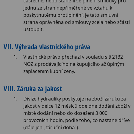
částečně, nebo stane-li se plnění smlouvy pro
jednu ze stran nepřiměřené ve vztahu k
poskytnutému protiplnění, je tato smluvní
strana oprávněna od smlouvy zcela nebo zčásti
ustoupit.
VII. Výhrada vlastnického práva
Vlastnické právo přechází v souladu s § 2132
NOZ z prodávajícího na kupujícího až úplným
zaplacením kupní ceny.
VIII. Záruka za jakost
Divize hydrauliky poskytuje na zboží záruku za
jakost v délce 12 měsíců ode dne dodání zboží v
místě dodání nebo do dosažení 3 000
provozních hodin, podle toho, co nastane dříve
(dále jen „záruční doba“).