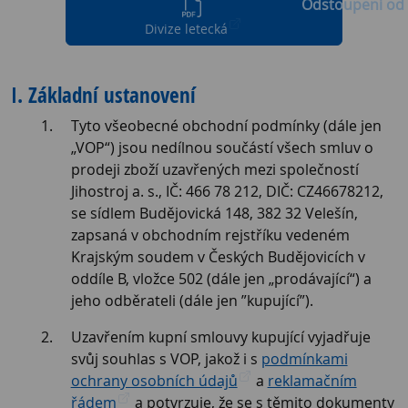
Odstoupení od
Divize letecká
I. Základní ustanovení
Tyto všeobecné obchodní podmínky (dále jen
„VOP“) jsou nedílnou součástí všech smluv o
prodeji zboží uzavřených mezi společností
Jihostroj a. s., IČ: 466 78 212, DIČ: CZ46678212,
se sídlem Budějovická 148, 382 32 Velešín,
zapsaná v obchodním rejstříku vedeném
Krajským soudem v Českých Budějovicích v
oddíle B, vložce 502 (dále jen „prodávající“) a
jeho odběrateli (dále jen ”kupující”).
Uzavřením kupní smlouvy kupující vyjadřuje
svůj souhlas s VOP, jakož i s
podmínkami
ochrany osobních údajů
a
reklamačním
řádem
a potvrzuje, že se s těmito dokumenty