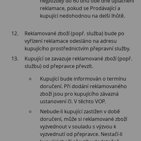
nejpozději do 60 dnů ode dne uplatnění
reklamace, pokud se Prodávající a
kupující nedohodnou na delší lhůtě.
Reklamované zboží (popř. služba) bude po
vyřízení reklamace odesláno na adresu
kupujícího prostřednictvím přepravní služby.
Kupující se zavazuje reklamované zboží (popř.
službu) od přepravce převzít.
Kupující bude informován o termínu
doručení. Při dodání reklamovaného
zboží jsou pro kupujícího závazná
ustanovení čl. V těchto VOP.
Nebude-li kupující zastižen v době
doručení, může si reklamované zboží
vyzvednout v souladu s výzvou k
vyzvednutí od přepravce. Nestačí-li