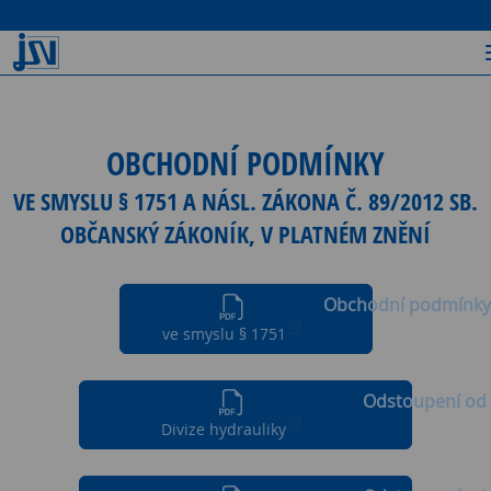
OBCHODNÍ PODMÍNKY
VE SMYSLU § 1751 A NÁSL. ZÁKONA Č. 89/2012 SB.
OBČANSKÝ ZÁKONÍK, V PLATNÉM ZNĚNÍ
Obchodní podmínky
ve smyslu § 1751
Odstoupení od
Divize hydrauliky