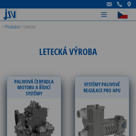
-
-
-
>
Produkce
>
Letectví
LETECKÁ VÝROBA
PALIVOVÁ ČERPADLA
SYSTÉMY PALIVOVÉ
MOTORU A ŘÍDICÍ
REGULACE PRO APU
SYSTÉMY