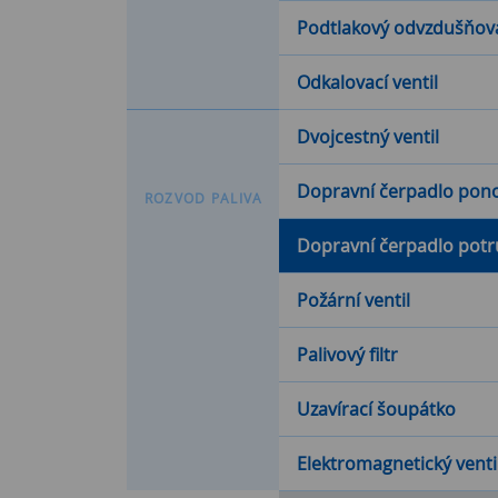
Podtlakový odvzdušňova
Odkalovací ventil
Dvojcestný ventil
Dopravní čerpadlo pon
R
O
Z
V
O
D
P
A
L
I
V
A
Dopravní čerpadlo potr
Požární ventil
Palivový filtr
Uzavírací šoupátko
Elektromagnetický ventil