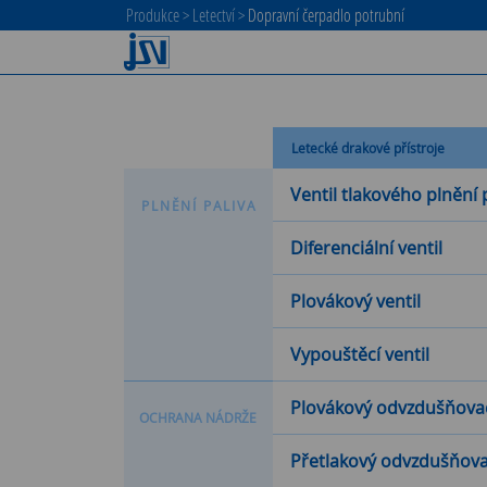
Produkce
>
Letectví
>
Dopravní čerpadlo potrubní
Letecké drakové přístroje
Ventil tlakového plnění 
P
L
N
Ě
N
Í
P
A
L
I
V
A
Diferenciální ventil
Plovákový ventil
Vypouštěcí ventil
Plovákový odvzdušňovací
O
C
H
R
A
N
A
N
Á
D
R
Ž
E
Přetlakový odvzdušňovac