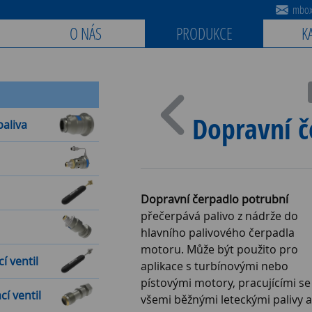
mbox@
O NÁS
PRODUKCE
K
Dopravní č
paliva
Dopravní čerpadlo potrubní
přečerpává palivo z nádrže do
hlavního palivového čerpadla
motoru. Může být použito pro
 ventil
aplikace s turbínovými nebo
pístovými motory, pracujícími se
í ventil
všemi běžnými leteckými palivy a