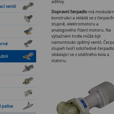
aditivy.
cí ventil
Dopravní čerpadlo
má modulárn
konstrukci a skládá se z čerpací
stupně, elektromotoru a
analogového řízení motoru. Na
výtlačném hrdle může být
namontován zpětný ventil. Čerpa
orné
stupeň tvoří odstředivé čerpadl
skládající se z oběžného kola a
ubní
statoru.
 paliva