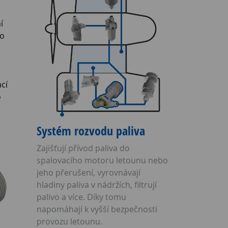
í
ho
cí
o
Systém rozvodu paliva
Zajišťují přívod paliva do
spalovacího motoru letounu nebo
jeho přerušení, vyrovnávají
hladiny paliva v nádržích, filtrují
palivo a více. Díky tomu
napomáhají k vyšší bezpečnosti
provozu letounu.