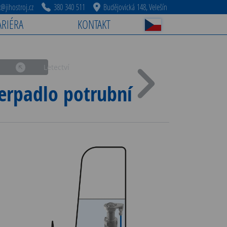
jihostroj.cz
380 340 511
Budějovická 148, Velešín
ARIÉRA
KONTAKT
Letectví
erpadlo potrubní