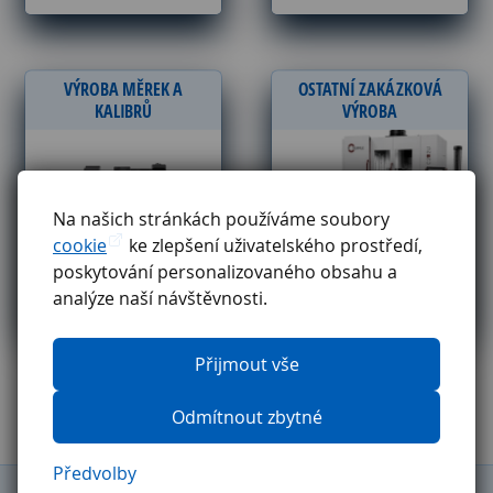
VÝROBA MĚREK A
OSTATNÍ ZAKÁZKOVÁ
KALIBRŮ
VÝROBA
Na našich stránkách používáme soubory
cookie
ke zlepšení uživatelského prostředí,
poskytování personalizovaného obsahu a
analýze naší návštěvnosti.
Přijmout vše
Odmítnout zbytné
Předvolby
Obchodní podmínky
Reklamační řád
GDPR
Etický kodex