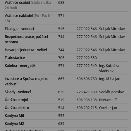
Vrátnice osobní
(stálá služba
638
24 hod)
Vrátnice nákladní
(Po - Pá: 6 -
571
18)
Ekologie - vedoucí
515
777 922 546
Šubjak Miroslav
Bezpečnost práce, požární
744
777 922 546
Šubjak Miroslav
ochrana
Havarijní jednotka - velitel
744
777 922 546
Šubjak Miroslav
Trafostanice
705
777 922 550
Kotelna - energetik
574
777 922 549
Ing. Kukačka
Vladislav
Investice a Správa majetku -
667
606 606 780
Ing. Kříha Jan
vedoucí
Sklady - vedoucí
639
725 421 599
Sedlák Jaroslav
Údržba strojní
519
606 936 138
Nohava Jiří
Údržba elektro
514
606 202 715
Opekar Jan
Kantýna M6
555
Kantýna M2
689