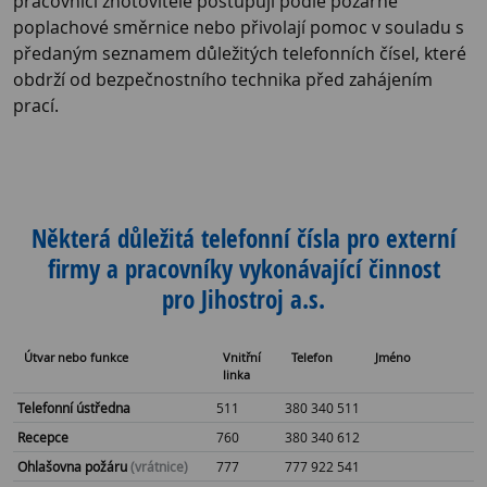
pracovníci zhotovitele postupují podle požárně
poplachové směrnice nebo přivolají pomoc v souladu s
předaným seznamem důležitých telefonních čísel, které
obdrží od bezpečnostního technika před zahájením
prací.
Některá důležitá telefonní čísla pro externí
firmy a pracovníky vykonávající činnost
pro Jihostroj a.s.
Útvar nebo funkce
Vnitřní
Telefon
Jméno
linka
Telefonní ústředna
511
380 340 511
Recepce
760
380 340 612
Ohlašovna požáru
(vrátnice)
777
777 922 541