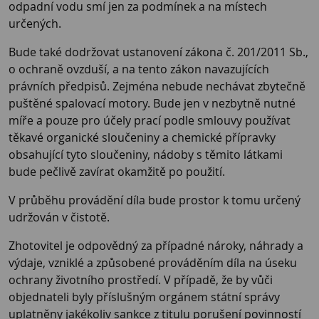
odpadní vodu smí jen za podmínek a na místech
určených.
Bude také dodržovat ustanovení zákona č. 201/2011 Sb.,
o ochraně ovzduší, a na tento zákon navazujících
právních předpisů. Zejména nebude nechávat zbytečně
puštěné spalovací motory. Bude jen v nezbytně nutné
míře a pouze pro účely prací podle smlouvy používat
těkavé organické sloučeniny a chemické přípravky
obsahující tyto sloučeniny, nádoby s těmito látkami
bude pečlivě zavírat okamžitě po použití.
V průběhu provádění díla bude prostor k tomu určený
udržován v čistotě.
Zhotovitel je odpovědný za případné nároky, náhrady a
výdaje, vzniklé a způsobené prováděním díla na úseku
ochrany životního prostředí. V případě, že by vůči
objednateli byly příslušným orgánem státní správy
uplatněny jakékoliv sankce z titulu porušení povinností