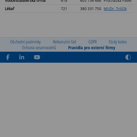
Vodoinstalatérská firma
618
605 734 486
Procházka Pavel
Lékař
721
380 331 750
MUDr. Triščík
Obchodní podmínky
Reklamační řád
GDPR
Etický kodex
Ochrana oznamovatelů
Pravidla pro externí firmy