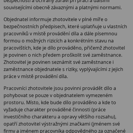
bezpečnosti a ochrany zdraví při práci a dalšími
souvisejícími obecně závaznými a platnými normami.
Objednatel informuje zhotovitele v plné míře o
bezpečnostních předpisech, které uplatňuje u vlastních
pracovníků v místě provádění díla a dále písemnou
formou o možných rizicích a konkrétním stavu na
pracovištích, kde je dílo prováděno, přičemž zhotovitel
je povinen o nich předem proškolit své zaměstnance.
Zhotovitel je povinen seznámit své zaměstnance i
zaměstnance objednatele s riziky, vyplývajícími z jejich
práce v místě provádění díla.
Pracovníci zhotovitele jsou povinni provádět dílo a
pohybovat se pouze v objednatelem vymezeném
prostoru. Místo, kde bude dílo prováděno a kde to
vyžaduje charakter prováděné činnosti (práce
investičního charakteru a opravy většího rozsahu),
opatří zhotovitel výstražnými značkami (jménem své
firmy a jménem pracovníka odpovědného za označené