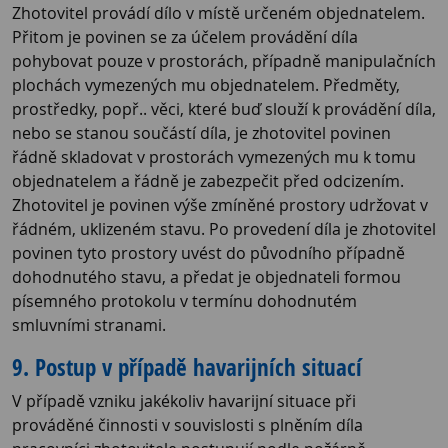
Zhotovitel provádí dílo v místě určeném objednatelem.
Přitom je povinen se za účelem provádění díla
pohybovat pouze v prostorách, případně manipulačních
plochách vymezených mu objednatelem. Předměty,
prostředky, popř.. věci, které buď slouží k provádění díla,
nebo se stanou součástí díla, je zhotovitel povinen
řádně skladovat v prostorách vymezených mu k tomu
objednatelem a řádně je zabezpečit před odcizením.
Zhotovitel je povinen výše zmíněné prostory udržovat v
řádném, uklizeném stavu. Po provedení díla je zhotovitel
povinen tyto prostory uvést do původního případně
dohodnutého stavu, a předat je objednateli formou
písemného protokolu v termínu dohodnutém
smluvními stranami.
9. Postup v případě havarijních situací
V případě vzniku jakékoliv havarijní situace při
prováděné činnosti v souvislosti s plněním díla