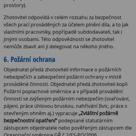
prostory).
Zhotovitel odpovídá v celém rozsahu za bezpečnost
všech prací prováděných za účelem plnění díla, a to jak
vlastními pracovníky, popřípadě subdodavateli, tak i
jinými osobami. Této odpovědnosti se zhotovitel
nemůže zbavit ani ji delegovat na někoho jiného.
6. Požární ochrana
Objednatel předá zhotoviteli informace o požárních
nebezpečích a zabezpečení požární ochrany v místě
prováděné činnosti. Objednatel předá zhotoviteli kopii
Požární poplachové směrnice a v případě provádění
činností se zvýšeným požárním nebezpečím (svařování,
pájení, práce úhlovou bruskou, nahřívání živic, práce s
otevřeným ohněm aj.) vypracuje
„Zvláštní požárně
bezpečnostní opatření“
podepsané statutárním
zástupcem objednatele nebo pověřeným zástupcem dle
Organizační směrnice GŘ č.2/ES-PO/2006.