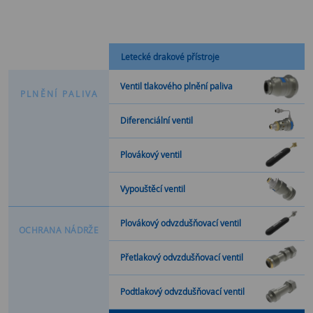
Letecké drakové přístroje
Ventil tlakového plnění paliva
P
L
N
Ě
N
Í
P
A
L
I
V
A
Diferenciální ventil
Plovákový ventil
Vypouštěcí ventil
Plovákový odvzdušňovací ventil
O
C
H
R
A
N
A
N
Á
D
R
Ž
E
Přetlakový odvzdušňovací ventil
Podtlakový odvzdušňovací ventil