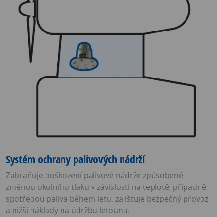
Systém ochrany palivových nádrží
Zabraňuje poškození palivové nádrže způsobené
změnou okolního tlaku v závislosti na teplotě, případně
spotřebou paliva během letu, zajišťuje bezpečný provoz
a nižší náklady na údržbu letounu.