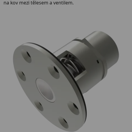
na kov mezi tělesem a ventilem.