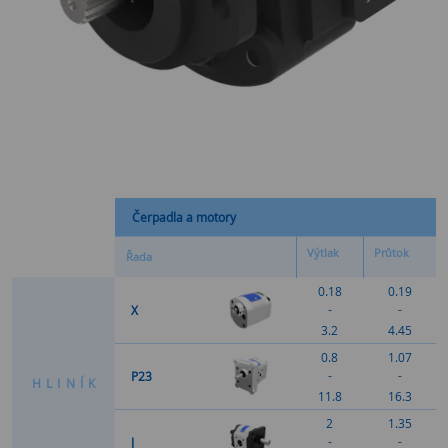
Čerpadla a motory
Výtlak
Průtok
Řada
0.18
0.19
-
-
X
3.2
4.45
0.8
1.07
-
-
P23
H
L
I
N
Í
K
11.8
16.3
2
1.35
-
-
J