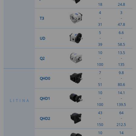
18
24.8
4
3
-
-
T3
31
47.8
5
6.6
-
-
UD
39
58.5
10
13.5
-
-
Q2
100
135
7
9.8
-
-
QHD0
51
80.6
10
14.1
-
-
QHD1
L
I
T
I
N
A
100
139.5
43
64
-
-
QHD2
150
212.5
10
14