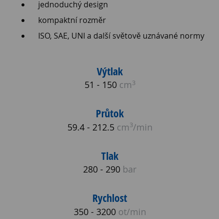
jednoduchý design
kompaktní rozměr
ISO, SAE, UNI a další světově uznávané normy
Výtlak
3
51 - 150
cm
Průtok
3
59.4 - 212.5
cm
/min
Tlak
280 - 290
bar
Rychlost
350 - 3200
ot/min