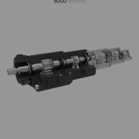
8000
ot/min