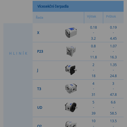
Vícesekční čerpadla
Výtlak
Průtok
Řada
0.18
0.19
-
-
X
3.2
4.45
0.8
1.07
-
-
P23
H
L
I
N
Í
K
11.8
16.3
2
1.35
-
-
J
18
24.8
4
3
-
-
T3
31
47.8
5
6.6
-
-
UD
39
58.5
10
13.5
-
-
Q2