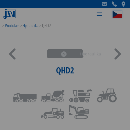
-
-
-
>
Produkce
>
Hydraulika
>
QHD2
Hydraulika
QHD2