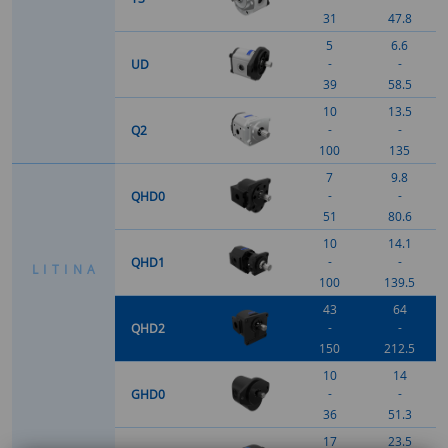
31
47.8
5
6.6
-
-
UD
39
58.5
10
13.5
-
-
Q2
100
135
7
9.8
-
-
QHD0
51
80.6
10
14.1
-
-
QHD1
L
I
T
I
N
A
100
139.5
43
64
-
-
QHD2
150
212.5
10
14
-
-
GHD0
36
51.3
17
23.5