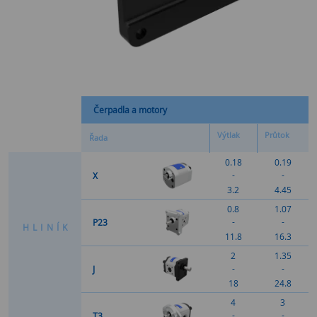
Čerpadla a motory
Výtlak
Průtok
Řada
0.18
0.19
-
-
X
3.2
4.45
0.8
1.07
-
-
P23
H
L
I
N
Í
K
11.8
16.3
2
1.35
-
-
J
18
24.8
4
3
-
-
T3