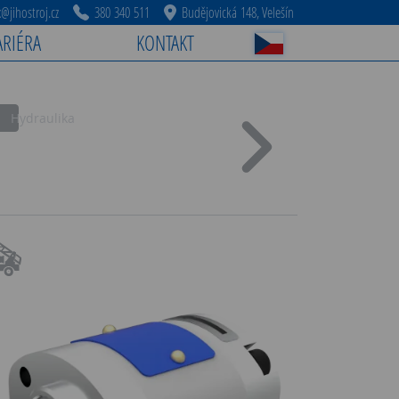
jihostroj.cz
380 340 511
Budějovická 148, Velešín
ARIÉRA
KONTAKT
Hydraulika