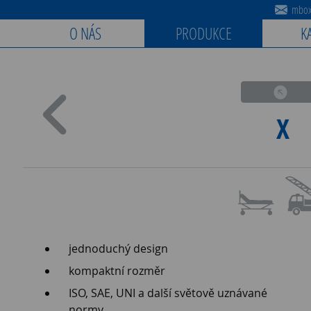
mbox@
O NÁS
PRODUKCE
K
X
jednoduchý design
kompaktní rozměr
ISO, SAE, UNI a další světově uznávané
normy