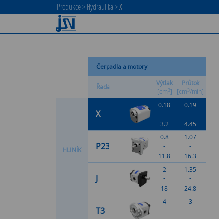
Produkce
>
Hydraulika
>
X
Čerpadla a motory
Výtlak
Průtok
Řada
3
3
[cm
]
[cm
/min]
0.18
0.19
X
-
-
3.2
4.45
0.8
1.07
P23
-
-
H
L
I
N
Í
K
11.8
16.3
2
1.35
J
-
-
18
24.8
4
3
T3
-
-