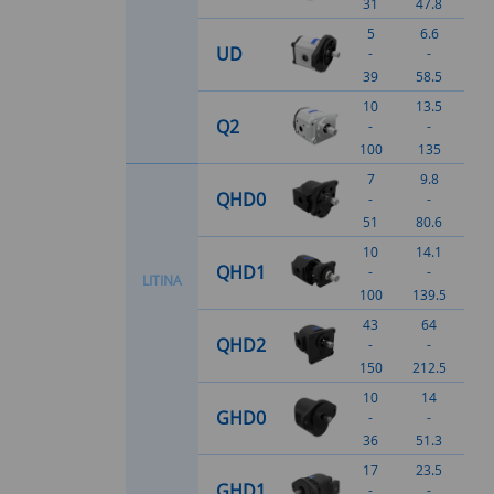
31
47.8
5
6.6
UD
-
-
39
58.5
10
13.5
Q2
-
-
100
135
7
9.8
QHD0
-
-
51
80.6
10
14.1
QHD1
-
-
L
I
T
I
N
A
100
139.5
43
64
QHD2
-
-
150
212.5
10
14
GHD0
-
-
36
51.3
17
23.5
GHD1
-
-