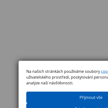
Na našich stránkách používáme soubory
coo
uživatelského prostředí, poskytování perso
analýze naší návštěvnosti.
Přijmout vše