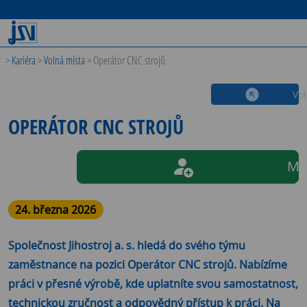
>
Kariéra
>
Volná místa
>
Operátor CNC strojů
Vo
OPERÁTOR CNC STROJŮ
Má
24. března 2026
Společnost
Jihostroj a. s.
hledá do svého týmu
zaměstnance na pozici Operátor CNC strojů. Nabízíme
práci v přesné výrobě, kde uplatníte svou samostatnost,
technickou zručnost a odpovědný přístup k práci. Na