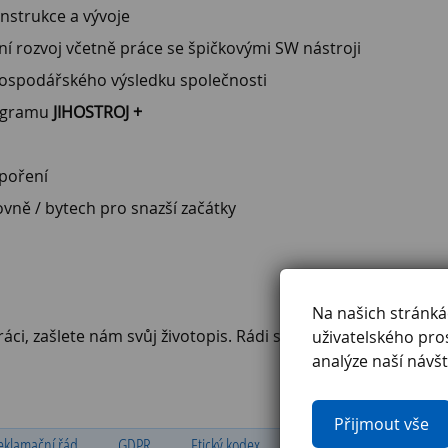
nstrukce a vývoje
ní rozvoj včetně práce se špičkovými SW nástroji
hospodářského výsledku společnosti
rogramu
JIHOSTROJ +
spoření
vně / bytech pro snazší začátky
Na našich stránk
áci, zašlete nám svůj životopis. Rádi se s Vámi setkáme a p
uživatelského pro
analýze naší návšt
Přijmout vše
eklamační řád
GDPR
Etický kodex
Ochrana oznamovatelů