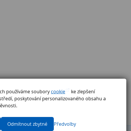
ách používáme soubory
cookie
ke zlepšení
ředstavíme Vám pozici podrobněji.
středí, poskytování personalizovaného obsahu a
ěvnosti.
Odmítnout zbytné
Předvolby
Pravidla pro externí firmy