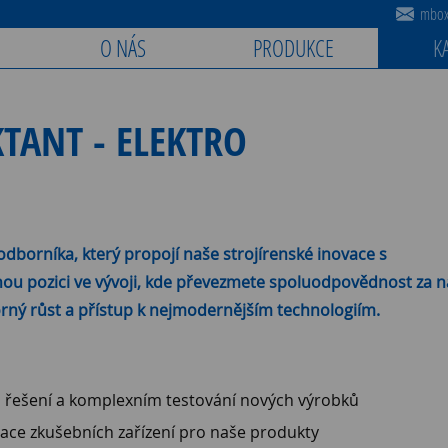
mbox@
O NÁS
PRODUKCE
K
TANT - ELEKTRO
dborníka, který propojí naše strojírenské inovace s
nou pozici ve vývoji, kde převezmete spoluodpovědnost za ná
ný růst a přístup k nejmodernějším technologiím.
m řešení a komplexním testování nových výrobků
lace zkušebních zařízení pro naše produkty