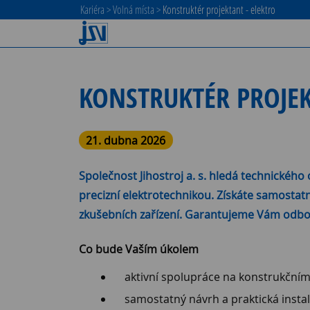
Kariéra
>
Volná místa
>
Konstruktér projektant - elektro
KONSTRUKTÉR PROJEK
21. dubna 2026
Společnost
Jihostroj a. s.
hledá technického o
precizní elektrotechnikou. Získáte samostat
zkušebních zařízení. Garantujeme Vám odbor
Co bude Vaším úkolem
aktivní spolupráce na konstrukční
samostatný návrh a praktická insta