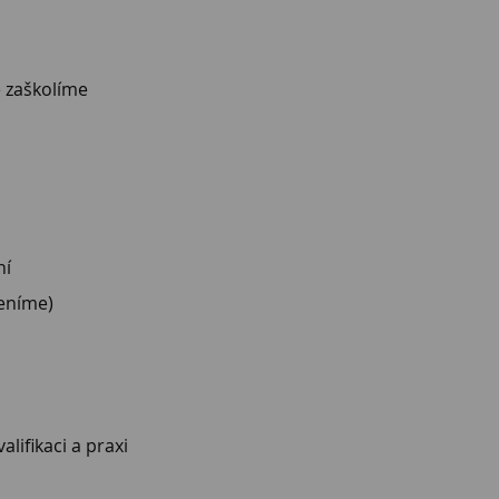
ě zaškolíme
ní
ceníme)
lifikaci a praxi