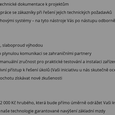
 technické dokumentace k projektům
áce se zákazníky při řešení jejich technických požadavků
vrhovými systémy – na tyto nástroje Vás po nástupu odborn
ro, slaboproud výhodou
ro plynulou komunikaci se zahraničními partnery
manuální zručnost pro praktické testování a instalaci zaříze
ní přístup k řešení úkolů (Vaši iniciativu u nás skutečně o
ochotu získávat nové zkušenosti
2 000 Kč hrubého, která bude přímo úměrně odrážet Vaši kva
 naše technologie garantované navýšení základní mzdy