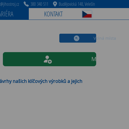
jihostroj.cz
380 340 511
Budějovická 148, Velešín
ARIÉRA
KONTAKT
Volná místa
Mám zájem o t
vrhy našich klíčových výrobků a jejich