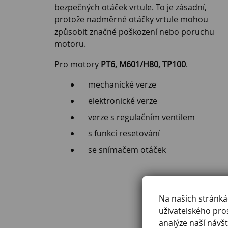
bezpečných otáček vrtule. To je zásadní,
protože nadměrné otáčky vrtule mohou
způsobit značné poškození nebo poruchu
motoru.
Pro motory
PT6, M601/H80, TP100
.
mechanické verze
elektronické verze
verze s regulačním ventilem
s funkcí resetování
se snímačem otáček
Na našich stránk
uživatelského pro
analýze naší návšt