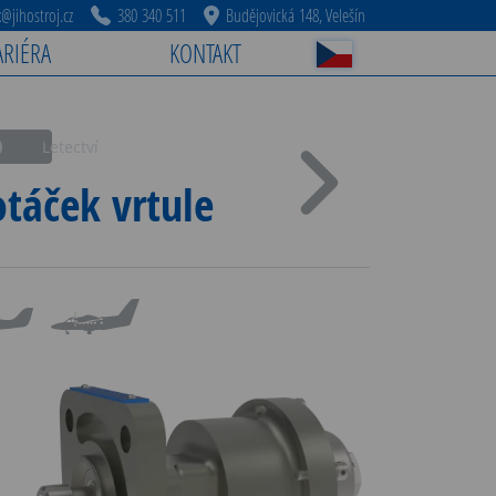
jihostroj.cz
380 340 511
Budějovická 148, Velešín
ARIÉRA
KONTAKT
Letectví
táček vrtule