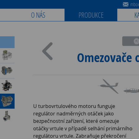
mbox@
O NÁS
PRODUKCE
K
Omezovače o
U turbovrtulového motoru funguje
regulátor nadměrných otáček jako
bezpečnostní zařízení, které omezuje
otáčky vrtule v případě selhání primárního
regulátoru vrtule. Zabraňuje překročení