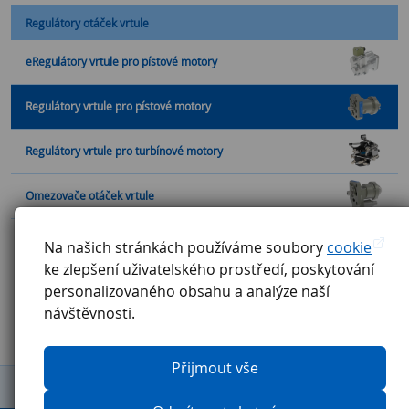
Regulátory otáček vrtule
eRegulátory vrtule pro pístové motory
Regulátory vrtule pro pístové motory
Regulátory vrtule pro turbínové motory
Omezovače otáček vrtule
Vysílače otáček
Na našich stránkách používáme soubory
cookie
ke zlepšení uživatelského prostředí, poskytování
personalizovaného obsahu a analýze naší
návštěvnosti.
Přijmout vše
Obchodní podmínky
Reklamační řád
GDPR
Etický kodex
Ochrana oznamovatelů
Pravidla pro externí firmy