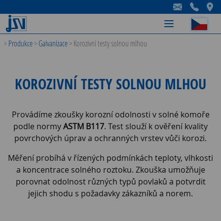
-
-
-
>
Produkce
>
Galvanizace
>
Korozivní testy solnou mlhou
KOROZIVNÍ TESTY SOLNOU MLHOU
Provádíme zkoušky korozní odolnosti v solné komoře
podle normy
ASTM B117
. Test slouží k ověření kvality
povrchových úprav a ochranných vrstev vůči korozi.
Měření probíhá v řízených podmínkách teploty, vlhkosti
a koncentrace solného roztoku. Zkouška umožňuje
porovnat odolnost různých typů povlaků a potvrdit
jejich shodu s požadavky zákazníků a norem.