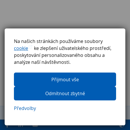
Na našich stránkách používáme soubory
cookie
ke zlepšení uživatelského prostředí,
poskytování personalizovaného obsahu a
analýze naší návštěvnosti.
Přijmout vše
Odmítnout zbytné
Předvolby
Obchodní podmínky
Reklamační řád
GDPR
Etický kodex
Ochrana oznamovatelů
Pravidla pro externí firmy