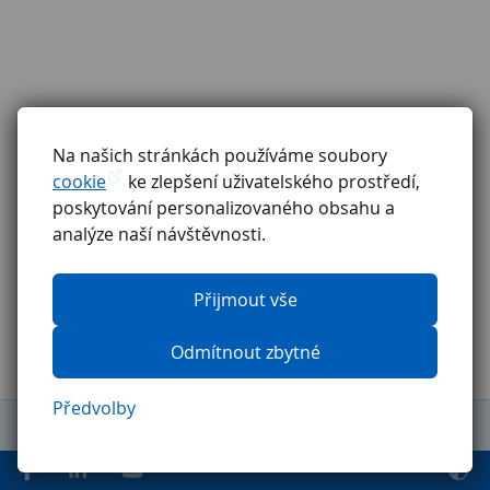
Na našich stránkách používáme soubory
cookie
ke zlepšení uživatelského prostředí,
poskytování personalizovaného obsahu a
analýze naší návštěvnosti.
Přijmout vše
Odmítnout zbytné
Předvolby
Obchodní podmínky
Reklamační řád
GDPR
Etický kodex
Ochrana oznamovatelů
Pravidla pro externí firmy