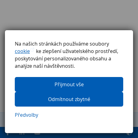
Na našich stránkách používáme soubory
cookie
ke zlepšení uživatelského prostředí,
poskytování personalizovaného obsahu a
analýze naší návštěvnosti.
Přijmout vše
Odmítnout zbytné
Předvolby
Obchodní podmínky
Reklamační řád
GDPR
Etický kodex
Ochrana oznamovatelů
Pravidla pro externí firmy