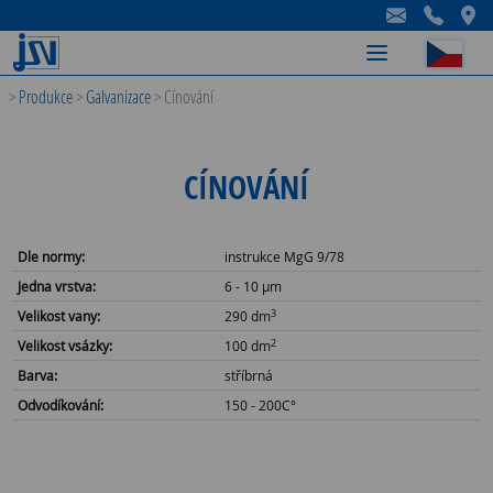
-
-
-
>
Produkce
>
Galvanizace
>
Cínování
CÍNOVÁNÍ
Dle normy:
instrukce MgG 9/78
Jedna vrstva:
6 - 10 µm
3
Velikost vany:
290 dm
2
Velikost vsázky:
100 dm
Barva:
stříbrná
Odvodíkování:
150 - 200C°