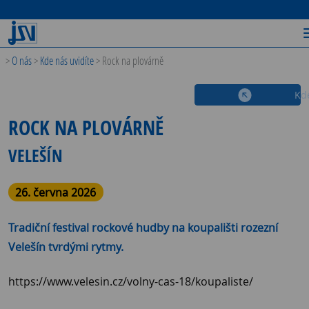
>
O nás
>
Kde nás uvidíte
>
Rock na plovárně
Kde
ROCK NA PLOVÁRNĚ
VELEŠÍN
26. června 2026
Tradiční festival rockové hudby na koupališti rozezní
Velešín tvrdými rytmy.
https://www.velesin.cz/volny-cas-18/koupaliste/