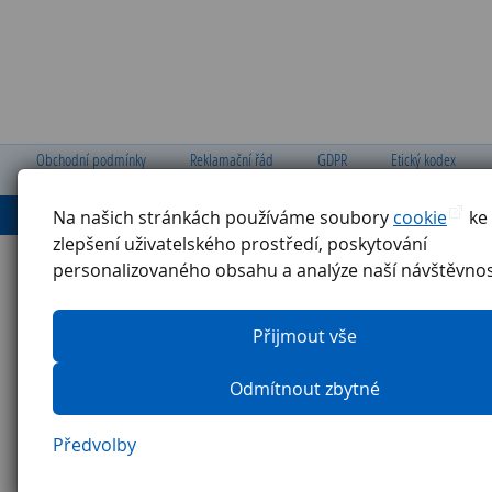
Obchodní podmínky
Reklamační řád
GDPR
Etický kodex
Ochrana oznamovatelů
Pravidla pro externí firmy
Na našich stránkách používáme soubory
cookie
ke
zlepšení uživatelského prostředí, poskytování
personalizovaného obsahu a analýze naší návštěvnos
Přijmout vše
Odmítnout zbytné
Předvolby