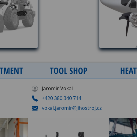
ATMENT
TOOL
SHOP
HEA
Jaromir Vokal
+420 380 340 714
vokal.jaromir@jihostroj.cz