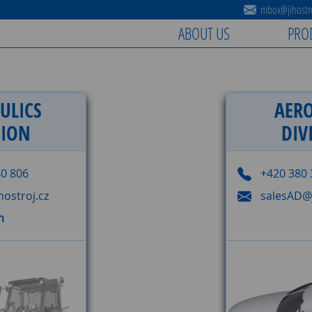
mbox@jihostro
ABOUT US
PRO
ULICS
AER
SION
DIV
40 806
+420 380 
ostroj.cz
salesAD@j
m