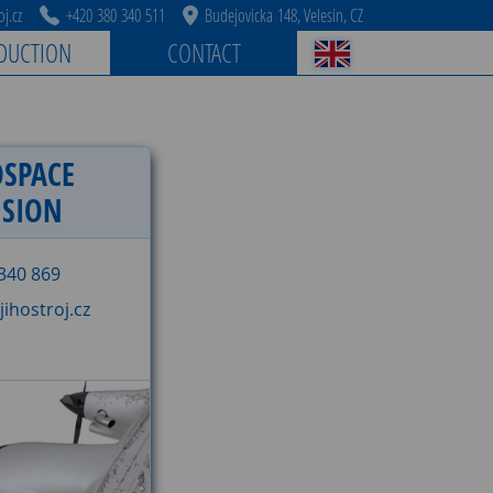
j.cz
+420 380 340 511
Budejovicka 148, Velesin, CZ
DUCTION
CONTACT
OSPACE
ISION
340 869
ihostroj.cz