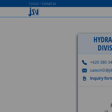
Contact
>
Contact us
HYDRA
DIVI
+420 380 3
salesHD@jih
Inquiry for