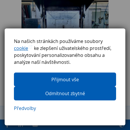
Na našich stránkách používáme soubory
cookie
ke zlepšení uživatelského prostředí,
poskytování personalizovaného obsahu a
analýze naší návštěvnosti.
Přijmout vše
Odmítnout zbytné
Předvolby
Obchodní podmínky
Reklamační řád
GDPR
Etický kodex
Ochrana oznamovatelů
Pravidla pro externí firmy