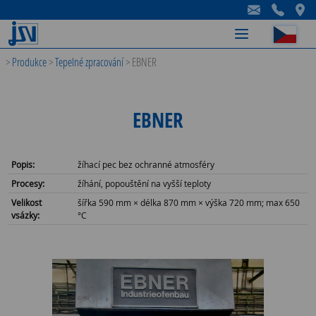
-
-
-
>
Produkce
>
Tepelné zpracování
>
EBNER
EBNER
Popis:
žíhací pec bez ochranné atmosféry
Procesy:
žíhání, popouštění na vyšší teploty
Velikost
šířka 590 mm × délka 870 mm × výška 720 mm; max 650
vsázky:
°C