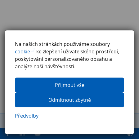
Na našich stránkách používáme soubory
cookie
ke zlepšení uživatelského prostředí,
poskytování personalizovaného obsahu a
analýze naší návštěvnosti.
Přijmout vše
Odmítnout zbytné
Předvolby
Obchodní podmínky
Reklamační řád
GDPR
Etický kodex
Ochrana oznamovatelů
Pravidla pro externí firmy