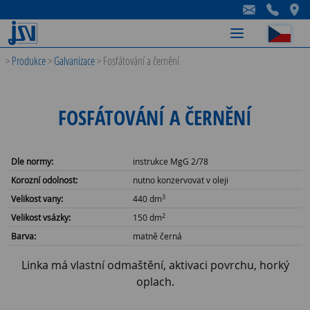
-
-
-
>
Produkce
>
Galvanizace
>
Fosfátování a černění
FOSFÁTOVÁNÍ A ČERNĚNÍ
Dle normy:
instrukce MgG 2/78
Korozní odolnost:
nutno konzervovat v oleji
3
Velikost vany:
440 dm
2
Velikost vsázky:
150 dm
Barva:
matně černá
Linka má vlastní odmaštění, aktivaci povrchu, horký
oplach.