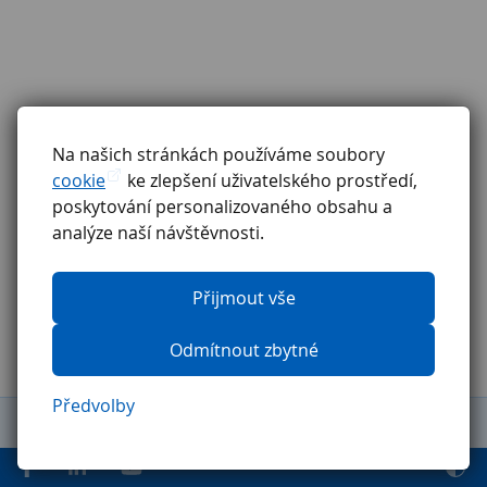
Na našich stránkách používáme soubory
cookie
ke zlepšení uživatelského prostředí,
poskytování personalizovaného obsahu a
analýze naší návštěvnosti.
Přijmout vše
Odmítnout zbytné
Předvolby
Obchodní podmínky
Reklamační řád
GDPR
Etický kodex
Ochrana oznamovatelů
Pravidla pro externí firmy