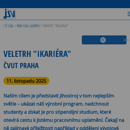
>
O nás
>
Kde nás uvidíte
>
Veletrh "iKariéra"
Kde
VELETRH "IKARIÉRA"
ČVUT PRAHA
11. listopadu 2025
Naším cílem je představit Jihostroj v tom nejlepším
světle – ukázat náš výrobní program, nadchnout
studenty a získat je pro stipendijní studium, které
otevírá cestu k jistému pracovnímu uplatnění. Čekají na
ně zajímavé příležitosti například v oddělení vývojové