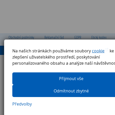
Obchodní podmínky
Reklamační řád
GDPR
Etický kodex
Ochrana oznamovatelů
Pravidla pro externí firmy
Na našich stránkách používáme soubory
cookie
ke
zlepšení uživatelského prostředí, poskytování
personalizovaného obsahu a analýze naší návštěvnos
Přijmout vše
Odmítnout zbytné
Předvolby