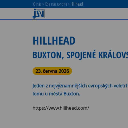
O nás
>
Kde nás uvidíte
>
Hillhead
HILLHEAD
BUXTON, SPOJENÉ KRÁLOV
23. června 2026
Jeden z nejvýznamnějších evropských veletrh
lomu u města Buxton.
https://www.hillhead.com/