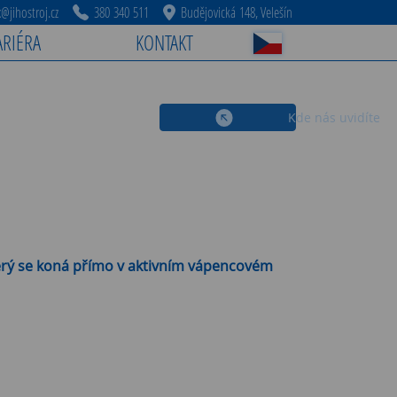
jihostroj.cz
380 340 511
Budějovická 148, Velešín
ARIÉRA
KONTAKT
Kde nás uvidíte
který se koná přímo v aktivním vápencovém