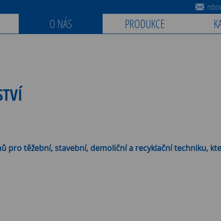
mbox@
O NÁS
PRODUKCE
K
STVÍ
ů pro těžební, stavební, demoliční a recyklační techniku, 