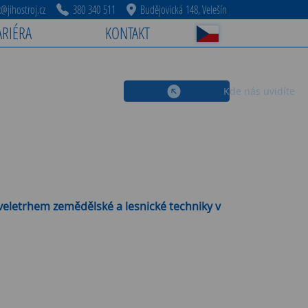
jihostroj.cz
380 340 511
Budějovická 148, Velešín
ARIÉRA
KONTAKT
Kde nás uvidíte
veletrhem zemědělské a lesnické techniky v