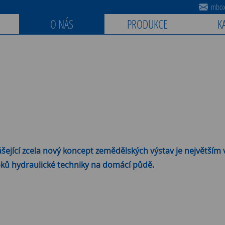
mbox@
O NÁS
PRODUKCE
K
ející zcela nový koncept zemědělských výstav je největším 
ků hydraulické techniky na domácí půdě.