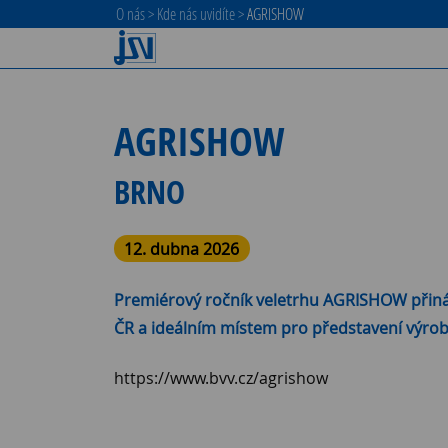
O nás
>
Kde nás uvidíte
>
AGRISHOW
AGRISHOW
BRNO
12. dubna 2026
Premiérový ročník veletrhu AGRISHOW přináš
ČR a ideálním místem pro představení výrob
https://www.bvv.cz/agrishow