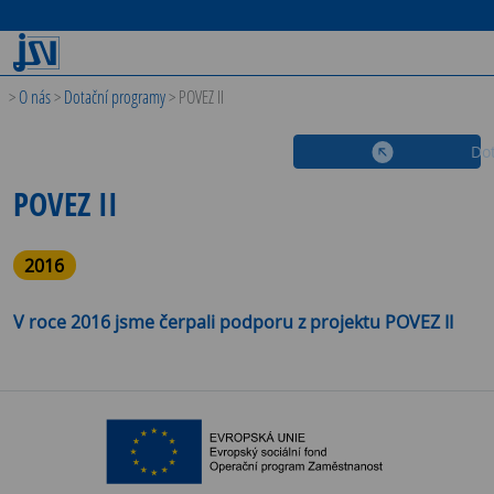
>
O nás
>
Dotační programy
>
POVEZ II
Do
POVEZ II
2016
V roce 2016 jsme čerpali podporu z projektu POVEZ II