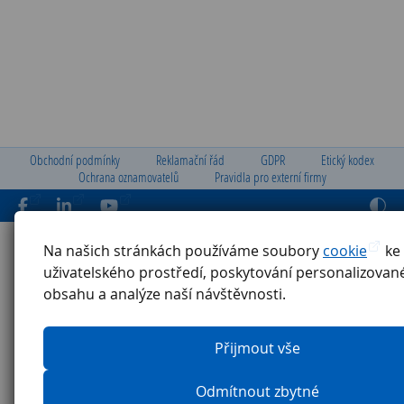
Obchodní podmínky
Reklamační řád
GDPR
Etický kodex
Ochrana oznamovatelů
Pravidla pro externí firmy
Na našich stránkách používáme soubory
cookie
ke 
uživatelského prostředí, poskytování personalizova
obsahu a analýze naší návštěvnosti.
Přijmout vše
Odmítnout zbytné