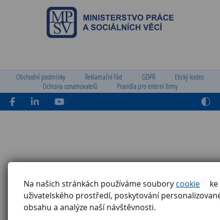
Obchodní podmínky
Reklamační řád
GDPR
Etický kodex
Ochrana oznamovatelů
Pravidla pro externí firmy
Na našich stránkách používáme soubory
cookie
ke 
uživatelského prostředí, poskytování personalizova
obsahu a analýze naší návštěvnosti.