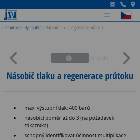
-
-
-
>
Produkce
>
Hydraulika
>
Násobič tlaku a regenerace průtoku
Hydraulika
Násobič tlaku a regenerace průtoku
max. výstupní tlak: 400 barů
násobicí poměr až do 3 (na požadavek
zákazníka)
schopný identifikovat účinnost multiplikace