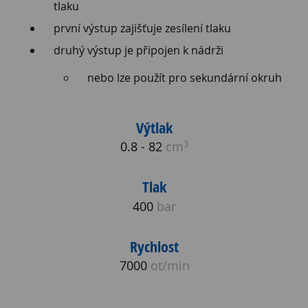
tlaku
první výstup zajišťuje zesílení tlaku
druhý výstup je připojen k nádrži
nebo lze použít pro sekundární okruh
Výtlak
3
0.8 - 82
cm
Tlak
400
bar
Rychlost
7000
ot/min